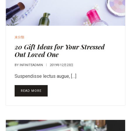
未分類
20 Gift Ideas for Your Stressed
Out Loved One
BY
INFINITEADMIN
2019年12月23日
Suspendisse lectus augue, […]
READ MORE