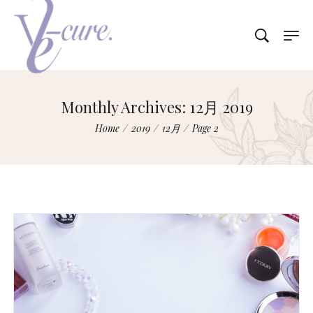
Monthly Archives: 12月 2019
Home
/
2019
/
12月
/
Page 2