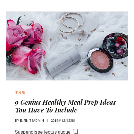
未分類
9 Genius Healthy Meal Prep Ideas
You Have To Include
BY
INFINITEADMIN
2019年12月23日
Suspendisse lectus augue, […]