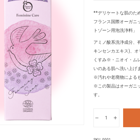
**デリケートな肌のため
フランス国際オーガニッ
トゾーン用泡洗浄料」
アミノ酸系洗浄成分、
キンセンカエキス)、
くすみ※・ニオイ・ム
いのある肌へ洗い上げ
※汚れや老廃物による
※この製品はオーガニ
す。
SKU:
0001