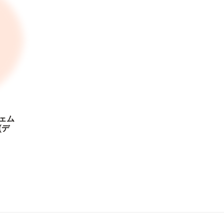
ェム
(デ