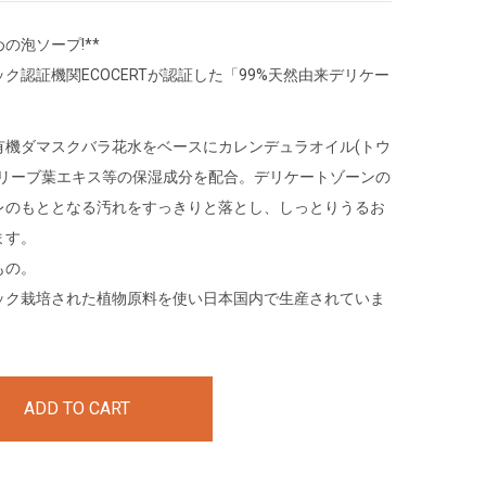
の泡ソープ!**
ク認証機関ECOCERTが認証した「99%天然由来デリケー
有機ダマスクバラ花水をベースにカレンデュラオイル(トウ
オリーブ葉エキス等の保湿成分を配合。デリケートゾーンの
レのもととなる汚れをすっきりと落とし、しっとりうるお
ます。
もの。
ック栽培された植物原料を使い日本国内で生産されていま
ADD TO CART